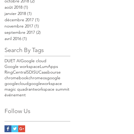
octobre 2018
(2)
2 posts
août 2018
(1)
1 post
janvier 2018
(1)
1 post
décembre 2017
(1)
1 post
novembre 2017
(1)
1 post
septembre 2017
(2)
2 posts
avril 2016
(1)
1 post
Search By Tags
DUET AI
Google cloud
Google workspace
LumApps
RingCentral
SDIS
UCaas
bourse
chromebook
chromeos
google
googlecloud
googleworkspace
magic quadrant
workspace summit
événement
Follow Us