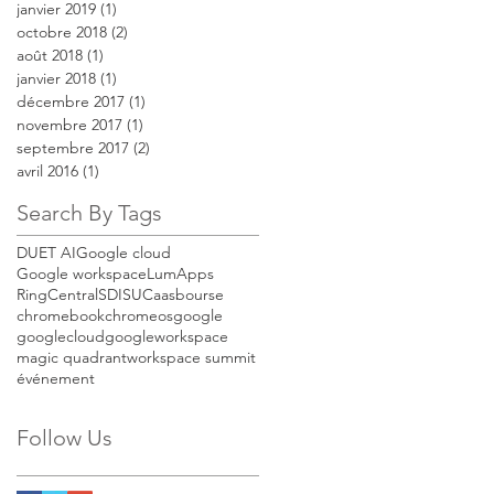
janvier 2019
(1)
1 post
octobre 2018
(2)
2 posts
août 2018
(1)
1 post
janvier 2018
(1)
1 post
décembre 2017
(1)
1 post
novembre 2017
(1)
1 post
septembre 2017
(2)
2 posts
avril 2016
(1)
1 post
Search By Tags
DUET AI
Google cloud
Google workspace
LumApps
RingCentral
SDIS
UCaas
bourse
chromebook
chromeos
google
googlecloud
googleworkspace
magic quadrant
workspace summit
événement
Follow Us