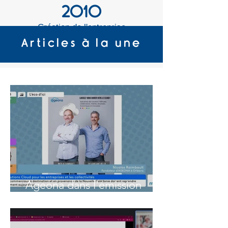
2010
Création de l'entreprise
Articles à la une
120
Clients actifs
15
Experts
Ageona dans l'émission
radio l'éco d'ici