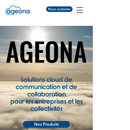
Nous contacter
AGEONA
AGEONA
Solutions cloud de
communication et de
collaboration
pour les entreprises et les
collectivités
Nos Produits