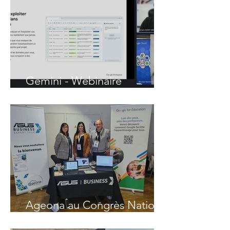
30 000
Utilisateurs
Gemini - Webinaire
découverte
Ageona au Congrès National
de la FNADIR