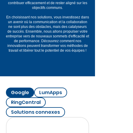
contribuer efficacement et de rester aligné sur les
objectifs communs.
En choisissant nos solutions, vous investissez dans
un avenir où la communication et la collaboration
ne sont plus des obstacles, mais des catalyseurs
de succès. Ensemble, nous allons propulser votre
entreprise vers de nouveaux sommets d'efficacité et
de performance. Découvrez comment nos
innovations peuvent transformer vos méthodes de
travail et libérer tout le potentiel de vos équipes !
Google
LumApps
RingCentral
Solutions connexes