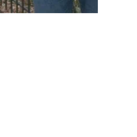
Article dans la Rep -
Les trois Orléanais
proposent des
solutions numériques
aux entreprises
Nicolas Raimbault, le fondateur, et ses deux
associés Stéphan Landré et Sylvain Saint-Bellie,
vont dorénavant travailler au deuxième...