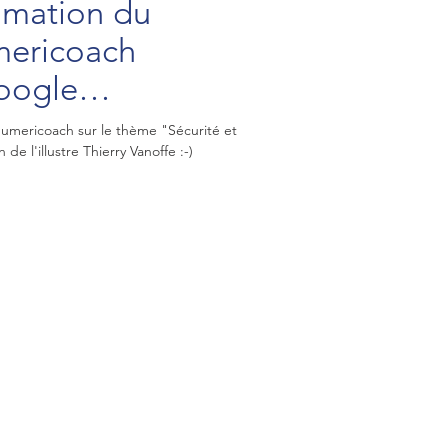
imation du
mericoach
Google
Numericoach sur le thème "Sécurité et
de l'illustre Thierry Vanoffe :-)