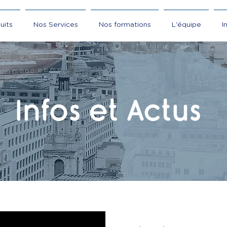
uits
Nos Services
Nos formations
L'équipe
I
Infos et Actus