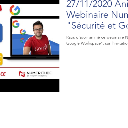
27/11/2020 An
Webinaire Nu
"Sécurité et 
Workspace"
Ravis d'avoir animé ce webinaire 
Google Workspace", sur l'invitation 