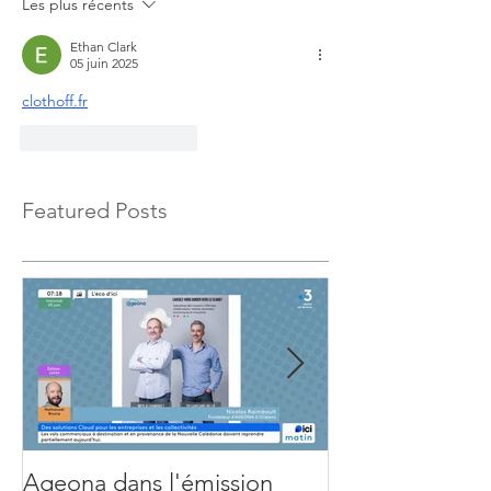
Les plus récents
Ethan Clark
05 juin 2025
clothoff.fr
J'aime
Répondre
Featured Posts
Ageona dans l'émission
Gemini - Webin