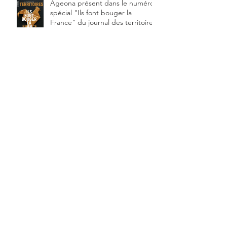
Ageona présent dans le numéro
spécial "Ils font bouger la
France" du journal des territoires
Archive
juin 2024
(1)
1 post
février 2024
(8)
8 posts
décembre 2022
(1)
1 post
juillet 2022
(1)
1 post
octobre 2021
(1)
1 post
décembre 2020
(1)
1 post
novembre 2020
(1)
1 post
juillet 2020
(1)
1 post
novembre 2019
(1)
1 post
octobre 2019
(1)
1 post
mai 2019
(1)
1 post
avril 2019
(1)
1 post